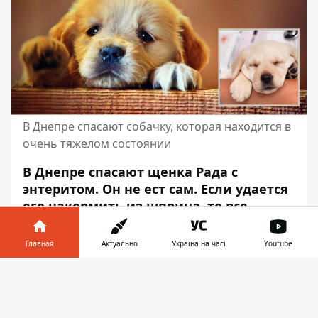
В Днепре спасают собачку, которая находится в
очень тяжелом состоянии
В Днепре спасают щенка Рада с
энтеритом. Он не ест сам. Если удается
его накормить из шприца, то все
выходит обратно с кровавой рвотой.
Состояние животного крайне
тяжелый.
Главная
Актуально
Україна на часі
Youtube
Пес – ходячий скелет, он обезвожен и
Информатор в
Скачать
истощен. Долг за его спасение уже
телефоне
👉
составляет более 18 тысяч гривен.