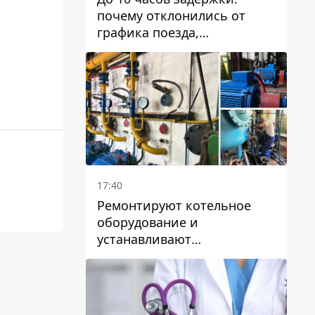
почему отклонились от
графика поезда,
курсирующие через Днепр
и область
17:40
Ремонтируют котельное
оборудование и
устанавливают
генераторные установки:
как в Днепре готовятся к
отопительному сезону