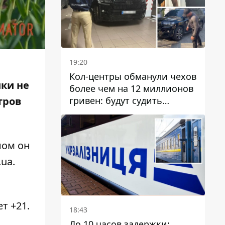
19:20
Кол-центры обманули чехов
ики не
более чем на 12 миллионов
гривен: будут судить
тров
днепрянина,
организовавшего
транснациональную
ном он
преступную организацию
.ua
.
ет +21.
18:43
До 10 часов задержки: