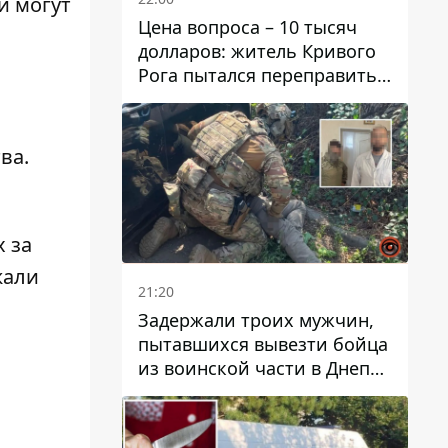
и могут
Цена вопроса – 10 тысяч
долларов: житель Кривого
Рога пытался переправить
мужчину в Словакию
ва.
 за
жали
21:20
Задержали троих мужчин,
пытавшихся вывезти бойца
из воинской части в Днепр
за 7 тысяч долларов: среди
них был врач