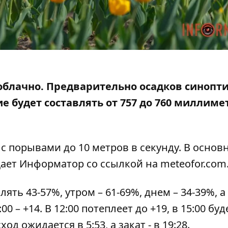
т облачно. Предварительно осадков синопт
 будет составлять от 757 до 760 миллиме
у с порывами до 10 метров в секунду. В основ
щает Информатор со ссылкой на
meteofor.com
ть 43-57%, утром – 61-69%, днем ​​– 34-39%, а
:00 – +14. В 12:00 потеплеет до +19, в 15:00 буд
од ожидается в 5:53, а закат - в 19:28.