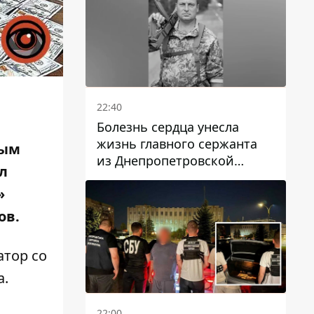
22:40
Болезнь сердца унесла
жизнь главного сержанта
ным
из Днепропетровской
л
области Юрия Свистуна
»
ов
.
атор со
а.
22:00