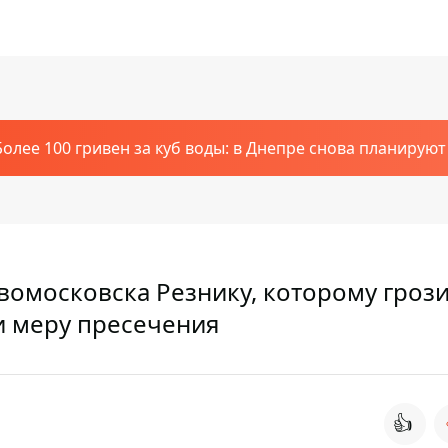
Более 100 гривен за куб воды: в Днепре снова планирую
вомосковска Резнику, которому грози
ли меру пресечения
👍