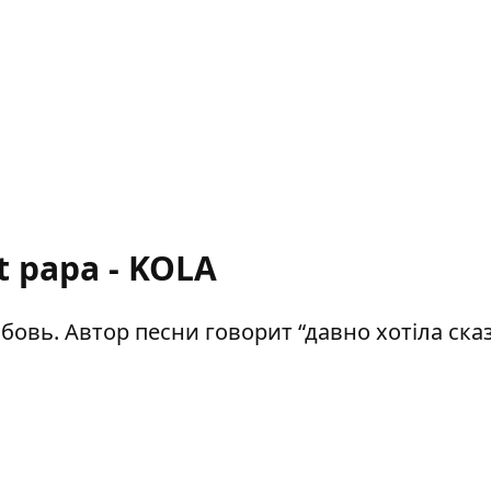
t papa - KOLA
вь. Автор песни говорит “давно хотіла ска