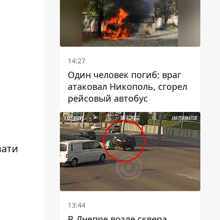
14:27
Один человек погиб: враг
атаковал Никополь, сгорел
рейсовый автобус
зати
13:44
В Днепре возле сквера