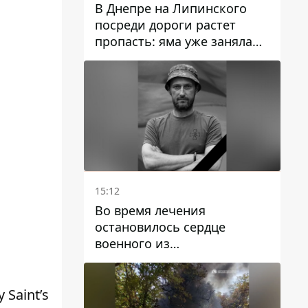
В Днепре на Липинского
посреди дороги растет
пропасть: яма уже заняла
полосу движения
15:12
Во время лечения
остановилось сердце
военного из
Днепропетровской области
Ростислава Лупашко
Saint’s