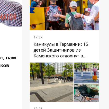
17:37
Каникулы в Германии: 15
детей Защитников из
Каменского отдохнут в
т, нам
Вуппертале
иков
17:26