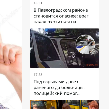
18:31
В Павлоградском районе
становится опаснее: враг
начал охотиться на
гражданский и военный
транспорт
17:53
Под взрывами довез
раненого до больницы:
полицейский помог
пострадавшему после атаки
на Каменский район