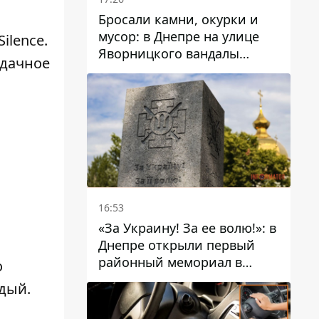
Бросали камни, окурки и
мусор: в Днепре на улице
ilence.
Яворницкого вандалы
удачное
повредили питьевые
фонтаны
16:53
«За Украину! За ее волю!»: в
Днепре открыли первый
районный мемориал в
о
честь погибших
ждый.
Защитников