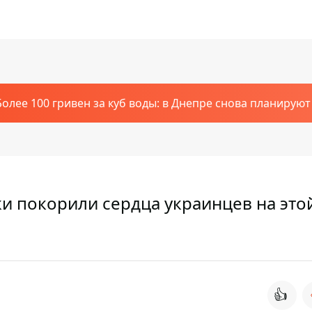
Более 100 гривен за куб воды: в Днепре снова планирую
ки покорили сердца украинцев на это
👍