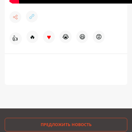
♥
🔥
😭
😆
😡
👍
ПРЕДЛОЖИТЬ НОВОСТЬ