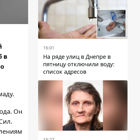
й
16:01
б в
На ряде улиц в Днепре в
пятницу отключили воду:
го
список адресов
маду
.
ода. Он
Сил.
влениям
15:27