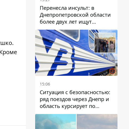
Перенесла инсульт: в
Днепропетровской области
более двух лет ищут
пропавшую женщину
ушко
.
 Кроме
15:06
Ситуация с безопасностью:
ряд поездов через Днепр и
область курсирует по
измененному маршруту, а
часть пути заменили
автобусами и электричками