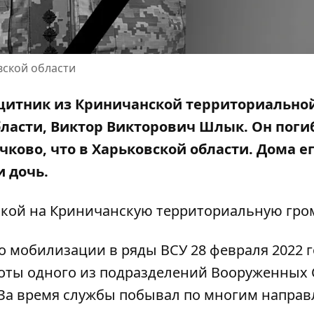
вской области
ащитник из Криничанской территориально
ласти, Виктор Викторович Шлык. Он поги
чково, что в Харьковской области. Дома е
и дочь.
лкой на
Криничанскую территориальную гро
 мобилизации в ряды ВСУ 28 февраля 2022 г
ты одного из подразделений Вооруженных 
а. За время службы побывал по многим напра