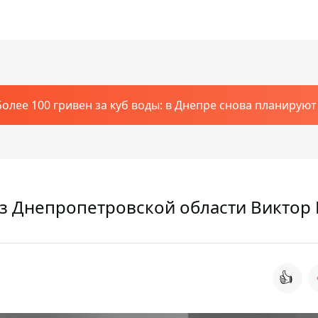
Более 100 гривен за куб воды: в Днепре снова планирую
из Днепропетровской области Викто
👍