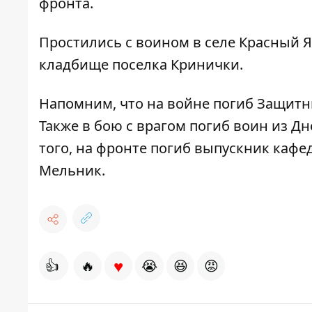
фронта.
Простились с воином в селе Красный Я
кладбище поселка Кринички.
Напомним, что
на войне погиб Защитн
Также
в бою с врагом погиб воин из Д
того,
на фронте погиб выпускник кафе
Мельник
.
♥
👍
🔥
😭
😆
😡