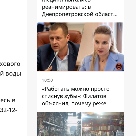
реанимировать: в
Днепропетровской области
двухлетний мальчик утонул
в бассейне
ьхового
ой воды
10:50
«Работать можно просто
стиснув зубы»: Филатов
есь в
объяснил, почему реже
732-12-
пишет в соцсетях и
раскритиковал медийность
чиновников