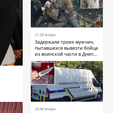
21:20 вчера
Задержали троих мужчин,
пытавшихся вывезти бойца
из воинской части в Днепр
за 7 тысяч долларов: среди
них был врач
20:40 вчера