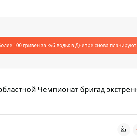
Более 100 гривен за куб воды: в Днепре снова планирую
бластной Чемпионат бригад экстрен
👍