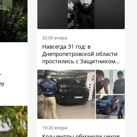
20:00 вчера
Навсегда 31 год: в
Днепропетровской области
простились с Защитником
Александром Репиным
–
го
19:20 вчера
Кол-центры обманули чехов