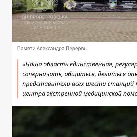
Памяти Александра Перервы
«Наша область единственная, регуля
соперничать, общаться, делиться оп
представители всех шести станций н
центра экстренной медицинской пом