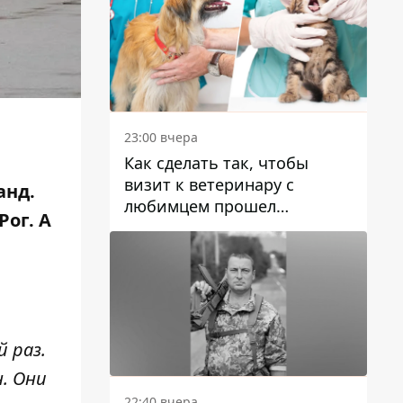
23:00 вчера
Как сделать так, чтобы
визит к ветеринару с
анд.
любимцем прошел
Рог. А
спокойно: простые советы
 раз.
н. Они
22:40 вчера