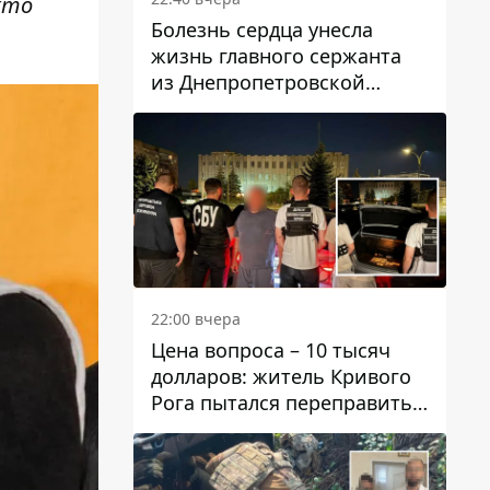
кто
Болезнь сердца унесла
жизнь главного сержанта
из Днепропетровской
области Юрия Свистуна
22:00 вчера
Цена вопроса – 10 тысяч
долларов: житель Кривого
Рога пытался переправить
мужчину в Словакию