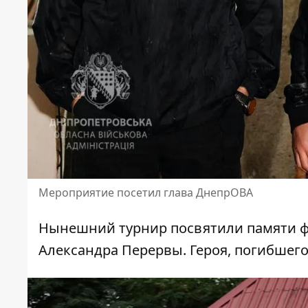
Мероприятие посетил глава ДнепрОВА
Нынешний турнир посвятили памяти ф
Александра Перервы. Героя, погибшего,