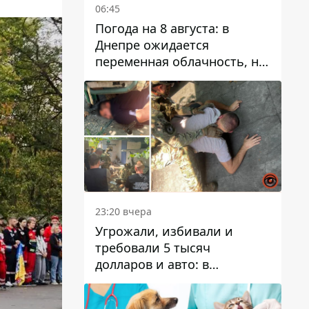
06:45
Погода на 8 августа: в
Днепре ожидается
переменная облачность, но
может пойти дождь
23:20 вчера
Угрожали, избивали и
требовали 5 тысяч
долларов и авто: в
Павлограде задержали двух
мужчин