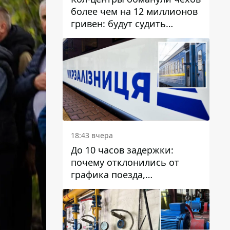
более чем на 12 миллионов
гривен: будут судить
днепрянина,
организовавшего
транснациональную
преступную организацию
18:43 вчера
До 10 часов задержки:
почему отклонились от
графика поезда,
курсирующие через Днепр
и область