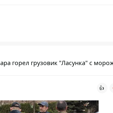
ара горел грузовик "Ласунка" с мор
👍