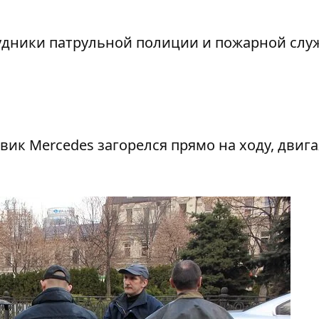
удники патрульной полиции и пожарной слу
овик Merсedes загорелся прямо на ходу, двига