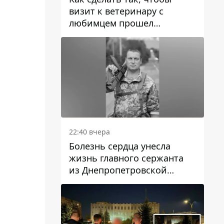
визит к ветеринару с
любимцем прошел
спокойно: простые советы
22:40 вчера
Болезнь сердца унесла
жизнь главного сержанта
из Днепропетровской
области Юрия Свистуна