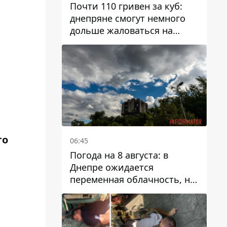
Почти 110 гривен за куб:
днепряне смогут немного
дольше жаловаться на
запланированные тарифы
на воду на 2027 год
го
06:45
Погода на 8 августа: в
Днепре ожидается
переменная облачность, но
может пойти дождь