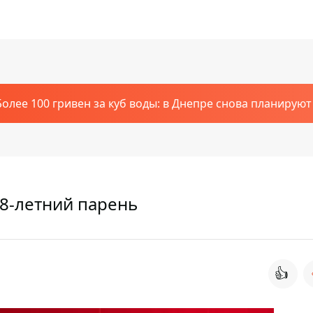
Более 100 гривен за куб воды: в Днепре снова планирую
8-летний парень
👍