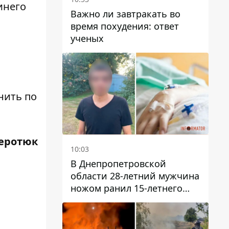
инего
Важно ли завтракать во
время похудения: ответ
ученых
нить по
еротюк
10:03
В Днепропетровской
области 28-летний мужчина
ножом ранил 15-летнего
парня