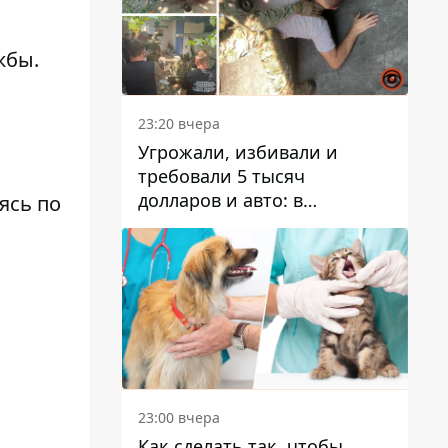
жбы.
23:20 вчера
Угрожали, избивали и
требовали 5 тысяч
долларов и авто: в
ясь по
Павлограде задержали двух
мужчин
23:00 вчера
Как сделать так, чтобы