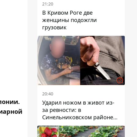
21:20
В Кривом Роге две
женщины подожгли
грузовик
20:40
лонии.
Ударил ножом в живот из-
за ревности: в
циарной
Синельниковском районе
задержали 49-летнего
мужчину за убийство