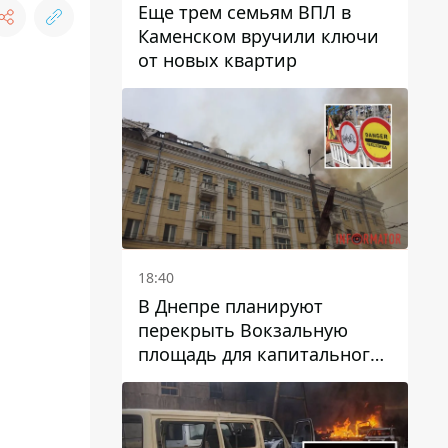
Еще трем семьям ВПЛ в
Каменском вручили ключи
от новых квартир
18:40
В Днепре планируют
перекрыть Вокзальную
площадь для капитального
ремонта дома, в который
попала вражеская ракета:
какие сроки