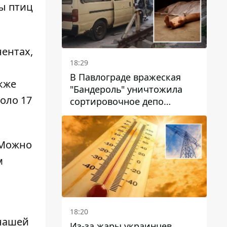
ы птиц
ентах,
18:29
В Павлограде вражеская
кже
"Бандероль" уничтожила
оло 17
сортировочное депо
"Укрпошти" и убила двух
работниц
 Можно
м
18:20
 нашей
Из-за жары украинцев