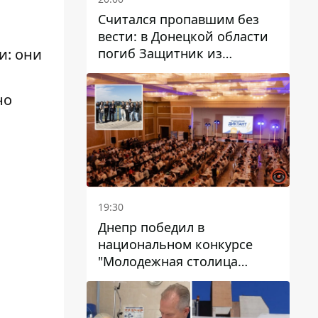
Считался пропавшим без
вести: в Донецкой области
погиб Защитник из
и: они
Каменского Антон
Красовский
но
19:30
Днепр победил в
национальном конкурсе
"Молодежная столица
Украины – 2026"