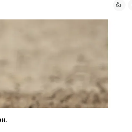
👍
ан.