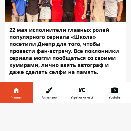
22 мая исполнители главных ролей
популярного сериала «Школа»
посетили Днепр для того, чтобы
провести фан-встречу. Все поклонники
сериала могли пообщаться со своими
кумирами, лично взять автограф и
даже сделать селфи на память.
Встреча проходила в ДК "Шинник" на
проспекте Богдана Хмельницкого. Об этом
Информатор
сообщает с места событий.
Главная
Актуально
Україна на часі
Youtube
Увидеть и познакомиться со своими
Информатор в
фанатами в Днепре приехали 8 главных
Скачать
телефоне
👉
актеров: Янина Андреева (исполнила роль
учителя экономики Екатерины