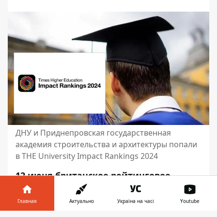
ДНУ и Приднепровская государственная
академия строительства и архитектуры попали
в THE University Impact Rankings 2024
12 июня британское рейтинговое
агентство Times Higher Education
представило
результаты ежегодного
Главная
Актуально
Україна на часі
Youtube
глобального рейтинга высших учебных