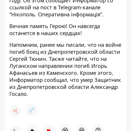
году. Об этом сообщает Информатор со
ссылкой на
пост в Telegram-канале
“Нікополь. Оперативна інформація”
.
Вечная память Герою! Он навсегда
останется в наших сердцах!
Напомним, ранее мы писали, что
на войне
погиб боец ​​из Днепропетровской области
Сергей Тюнин
. Также читайте, что на
Луганском направлении
погиб Игорь
Афанасьев из Каменского
. Кроме этого,
Информатор сообщал, что
умер Защитник
из Днепропетровской области
Александр
Госало.
♥
🔥
😭
😆
😡