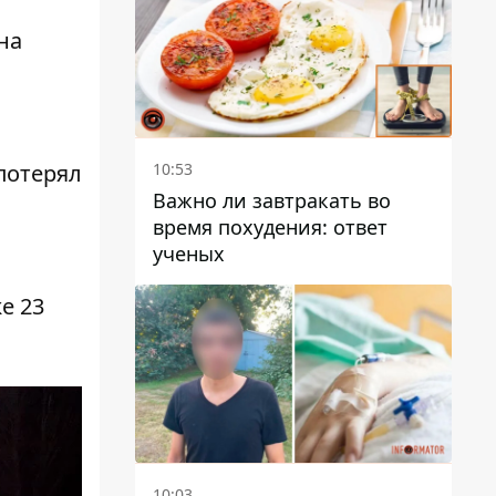
на
10:53
потерял
Важно ли завтракать во
время похудения: ответ
ученых
же 23
.
10:03