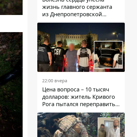
жизнь главного сержанта
из Днепропетровской
области Юрия Свистуна
22:00 вчера
Цена вопроса – 10 тысяч
долларов: житель Кривого
Рога пытался переправить
мужчину в Словакию