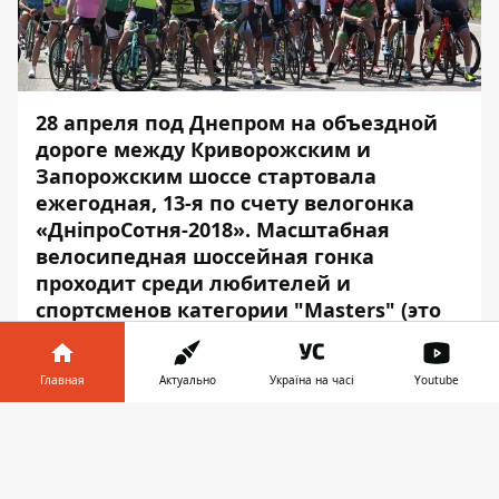
28 апреля под Днепром на объездной
дороге между Криворожским и
Запорожским шоссе стартовала
ежегодная, 13-я по счету вело
гонка
«ДніпроСотня-2018». Масштабная
велосипедная шоссейная гонка
проходит среди любителей и
спортсменов категории "Masters" (это
категория спортсменов, которые
закончили свою карьеру в
Главная
Актуально
Україна на часі
Youtube
профессиональном спорте и являются
его "ветеранами
").
Информатор в
Скачать
телефоне
👉
В соревнованиях принимают участие
более 80
велосипедистов из 20-ти городов