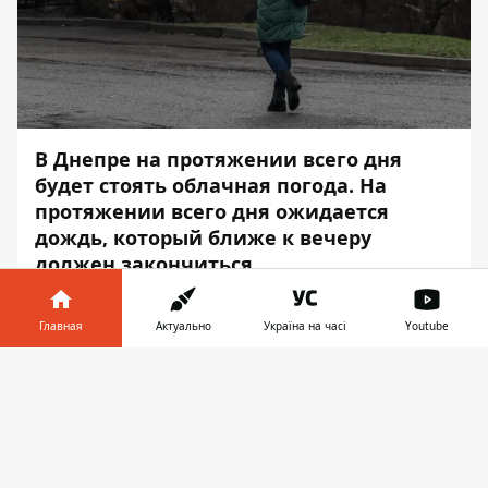
В Днепре на протяжении всего дня
будет стоять облачная погода. На
протяжении всего дня ожидается
дождь, который ближе к вечеру
должен закончиться.
Влажность воздуха в этот день составит
Главная
Актуально
Україна на часі
Youtube
от 95% до 100%. Об этом
сообщает
Информатор
со ссылкой на
Информатор в
Скачать
Украинский гидрометцентр.
телефоне
👉
В 2:00 температура воздуха составит 1
градус тепла. Такая температура
продержится весь день. Восход солнца