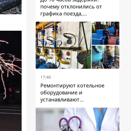
почему отклонились от
графика поезда,
курсирующие через Днепр
и область
17:40
Ремонтируют котельное
оборудование и
устанавливают
генераторные установки:
как в Днепре готовятся к
отопительному сезону