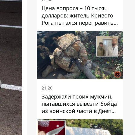
Цена вопроса – 10 тысяч
долларов: житель Кривого
Рога пытался переправить
мужчину в Словакию
21:20
Задержали троих мужчин,
пытавшихся вывезти бойца
из воинской части в Днепр
за 7 тысяч долларов: среди
них был врач