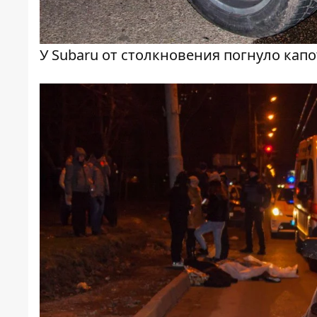
У Subaru от столкновения погнуло капо