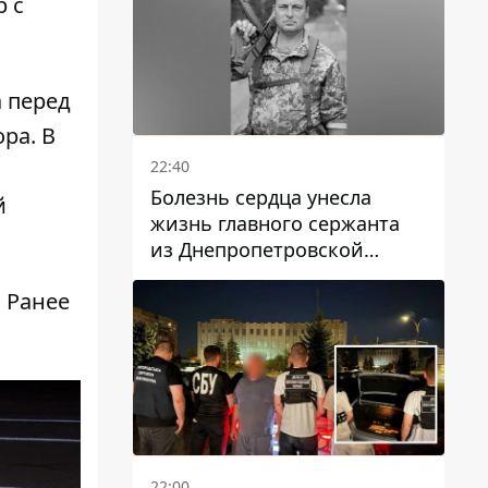
р
с
 перед
ра. В
22:40
Болезнь сердца унесла
й
жизнь главного сержанта
из Днепропетровской
области Юрия Свистуна
 Ранее
22:00