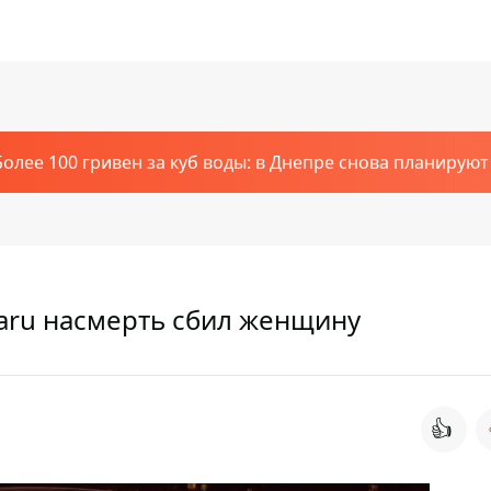
Более 100 гривен за куб воды: в Днепре снова планирую
baru насмерть сбил женщину
👍