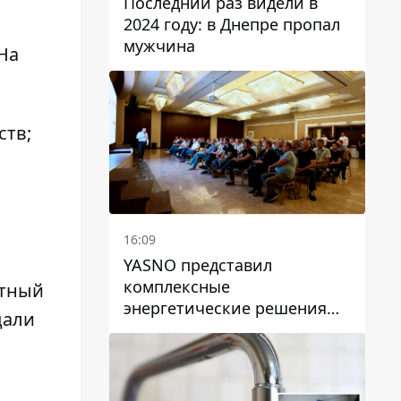
Последний раз видели в
2024 году: в Днепре пропал
мужчина
 На
ств;
16:09
YASNO представил
комплексные
етный
энергетические решения
дали
для бизнеса в Днепре