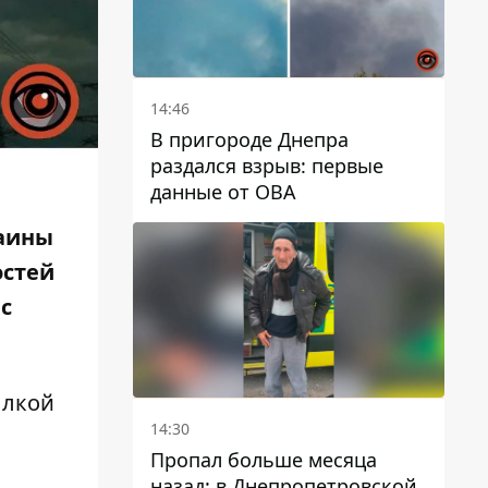
14:46
В пригороде Днепра
раздался взрыв: первые
данные от ОВА
раины
стей
с
ылкой
14:30
Пропал больше месяца
назад: в Днепропетровской