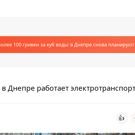
Более 100 гривен за куб воды: в Днепре снова планирую
 в Днепре работает электротранспор
👍