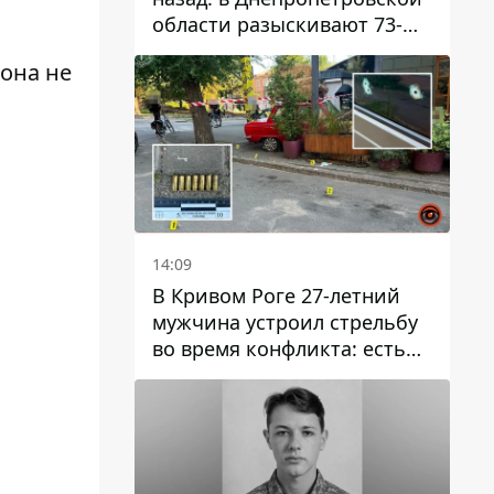
области разыскивают 73-
летнего мужчину
 она не
14:09
В Кривом Роге 27-летний
мужчина устроил стрельбу
во время конфликта: есть
раненый