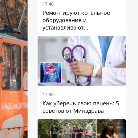
17:40
Ремонтируют котельное
оборудование и
устанавливают
генераторные установки:
как в Днепре готовятся к
отопительному сезону
17:30
Как уберечь свою печень: 5
советов от Минздрава