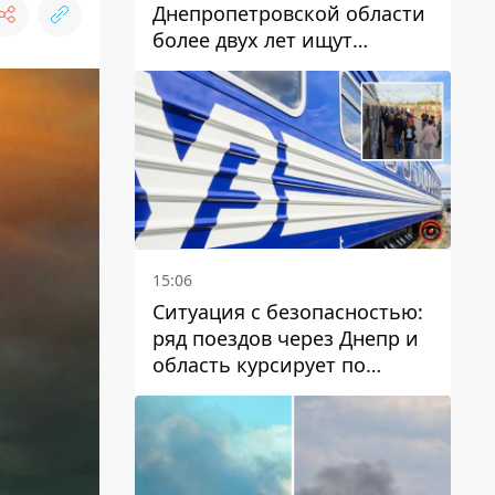
Днепропетровской области
более двух лет ищут
пропавшую женщину
15:06
Ситуация с безопасностью:
ряд поездов через Днепр и
область курсирует по
измененному маршруту, а
часть пути заменили
автобусами и электричками