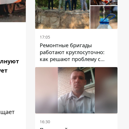
17:05
Ремонтные бригады
работают круглосуточно:
как решают проблему с
олнуют
водой в Марганецкой
ует
громаде
бщает
16:30