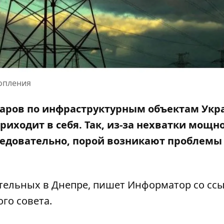
топления
даров по инфраструктурным объектам Ук
риходит в себя. Так, из-за
нехватки мощно
едовательно, порой возникают проблемы 
котельных в Днепре, пишет Информатор со
сс
го совета.