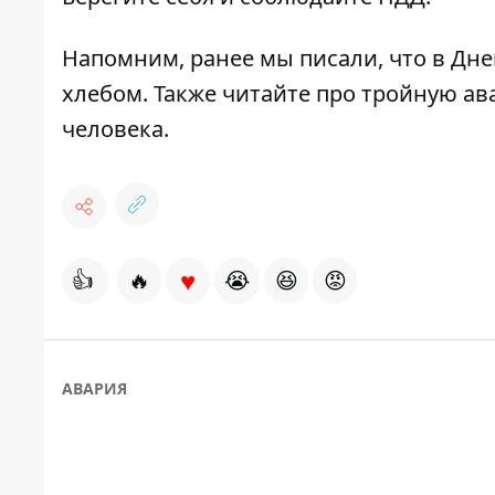
Напомним, ранее мы писали, что в Дн
хлебом. Также читайте про
тройную ав
человека.
♥
👍
🔥
😭
😆
😡
АВАРИЯ