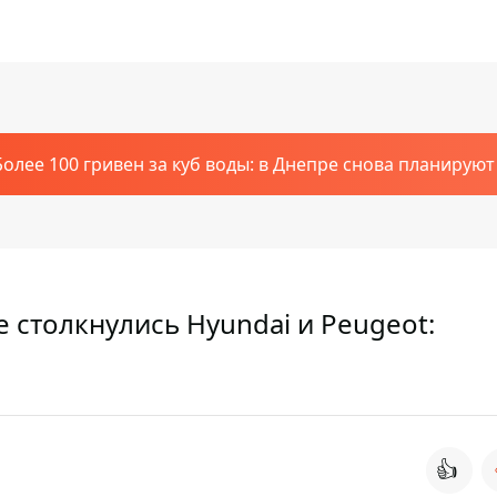
Более 100 гривен за куб воды: в Днепре снова планирую
 столкнулись Hyundai и Peugeot:
👍