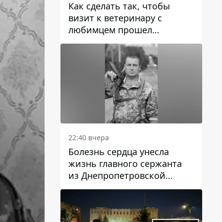
Как сделать так, чтобы
визит к ветеринару с
любимцем прошел
спокойно: простые советы
22:40 вчера
Болезнь сердца унесла
жизнь главного сержанта
из Днепропетровской
области Юрия Свистуна