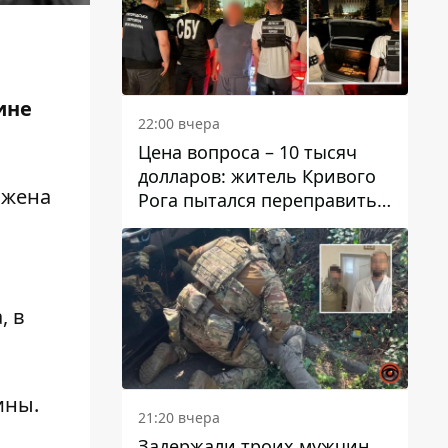
ине
22:00 вчера
Цена вопроса – 10 тысяч
долларов: житель Кривого
 жена
Рога пытался переправить
мужчину в Словакию
, в
ины.
21:20 вчера
Задержали троих мужчин,