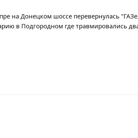
епре на Донецком шоссе
перевернулась "ГАЗе
арию в Подгородном
где травмировались дв