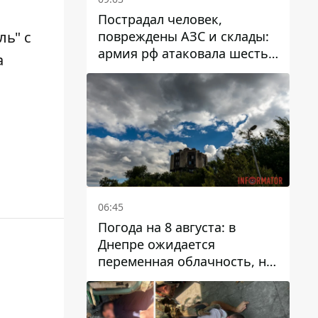
Пострадал человек,
повреждены АЗС и склады:
ль"
с
армия рф атаковала шесть
а
районов Днепропетровской
области
06:45
Погода на 8 августа: в
Днепре ожидается
переменная облачность, но
может пойти дождь