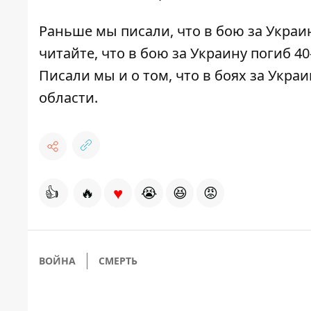
Раньше мы писали, что
в бою за Украи
читайте, что
в бою за Украину погиб 4
Писали мы и о том, что
в боях за Укра
области
.
♥
👍
🔥
😭
😆
😡
ВОЙНА
СМЕРТЬ