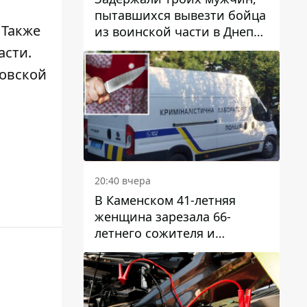
пытавшихся вывезти бойца
. Также
из воинской части в Днепр
за 7 тысяч долларов: среди
асти
.
них был врач
ровской
20:40 вчера
В Каменском 41-летняя
женщина зарезала 66-
летнего сожителя и
пыталась обмануть
полицейских