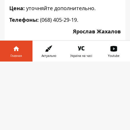
Цена:
уточняйте дополнительно.
Телефоны:
(068) 405-29-19.
Ярослав Жахалов
Главная
Актуально
Україна на часі
Youtube
♥
🔥
😭
😆
😡
Информатор в
👍
Скачать
телефоне
👉
АФИША
НОВОСТИ ДНЕПРА
КУДА ПОЙТИ