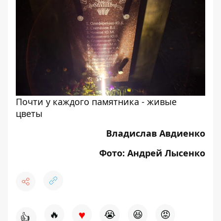
Почти у каждого памятника - живые
цветы
Владислав Авдиенко
Фото: Андрей Лысенко
♥
🔥
😭
😆
😡
👍