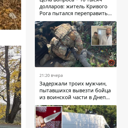
долларов: житель Кривого
Рога пытался переправить
мужчину в Словакию
21:20 вчера
Задержали троих мужчин,
пытавшихся вывезти бойца
из воинской части в Днепр
за 7 тысяч долларов: среди
них был врач