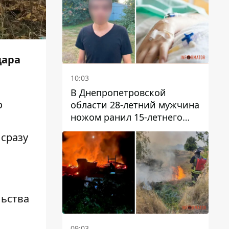
дара
10:03
В Днепропетровской
о
области 28-летний мужчина
ножом ранил 15-летнего
парня
 сразу
льства
09:03