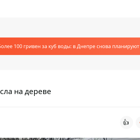
Более 100 гривен за куб воды: в Днепре снова планирую
сла на дереве
👍