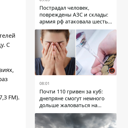
Пострадал человек,
повреждены АЗС и склады:
армия рф атаковала шесть
районов Днепропетровской
области
ителей
д
у. С
виях,
раз
08:01
Почти 110 гривен за куб:
7,3 FM).
днепряне смогут немного
дольше жаловаться на
запланированные тарифы
на воду на 2027 год