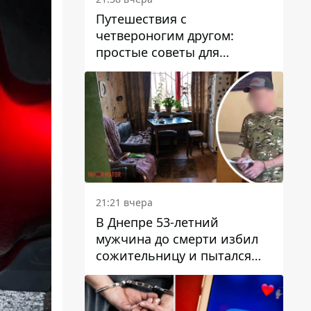
Путешествия с
четвероногим другом:
простые советы для
поездок с животными
21:21 вчера
В Днепре 53-летний
мужчина до смерти избил
сожительницу и пытался
скрыть преступление:
детали