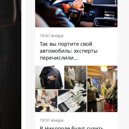
19:41 вчера
Так вы портите свой
автомобиль: эксперты
перечислили
распространенные
привычки водителей,
которые на самом деле
вредят машине
19:31 вчера
В Никополе будут судить