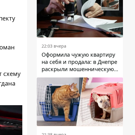
пекту
22:03 вчера
Роман
Оформила чужую квартиру
на себя и продала: в Днепре
раскрыли мошенническую
т схему
схему с недвижимостью
гдана
21:38 вчера