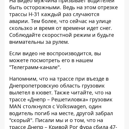
На видео мужчина призывает водителей
быть осторожными. Ведь на этом отрезке
трассы Н-31 каждый раз случаются
аварии. Тем более, что сейчас на улице
скользко и время от времени идет снег.
Соблюдайте скоростной режим и будьте
внимательны за рулем.
Если видео не воспроизводится, вы
можете посмотреть его
в нашем
"Телеграмм-канале".
Напомним, что
на трассе
при въезде в
Днепропетровскую область грузовик
вылетел в кювет
. Также читайте, что
на
трассе «Днепр – Решетиловка»
грузовик
MAN столкнулся с Volkswagen
, один
водитель погиб на месте, другой забрал
"скорый". Писали мы и о том, что на
трассе Днепр – Кривой Рог
фура сбила 47-