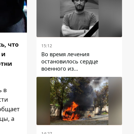
ь, что
15:12
 и
Во время лечения
остановилось сердце
отни
военного из
Днепропетровской области
Ростислава Лупашко
ь в
сти
ообщает
цы, а
14:27