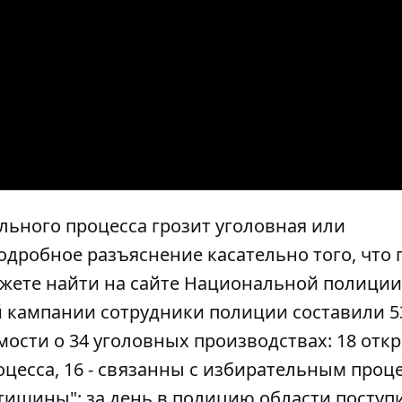
льного процесса грозит уголовная или
дробное разъяснение касательно того, что 
ожете найти на сайте Национальной полиции
й кампании сотрудники полиции составили 5
мости о 34 уголовных производствах: 18 отк
цесса, 16 - связанны с избирательным проц
тишины": за день в полицию области поступ