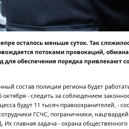
епре осталось меньше суток.
Так сложилос
овождается потоками провокаций, обмана
год для обеспечения порядка привлекают с
ичный состав полиции региона будет работат
5 октября - следить за соблюдением законно
есса будут 11 тысяч правоохранителей, - с
 сотрудники ГСЧС, пограничники, нацгвардей
. Их главная задача - охрана общественного