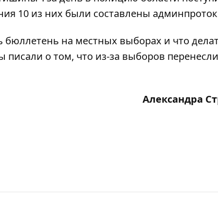
ния 10 из них были составлены админпроток
 бюллетень на местных выборах и что делат
ы писали о том, что и
з-за выборов перенесл
Александра С