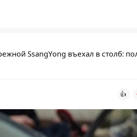
режной SsangYong въехал в столб: по
👍