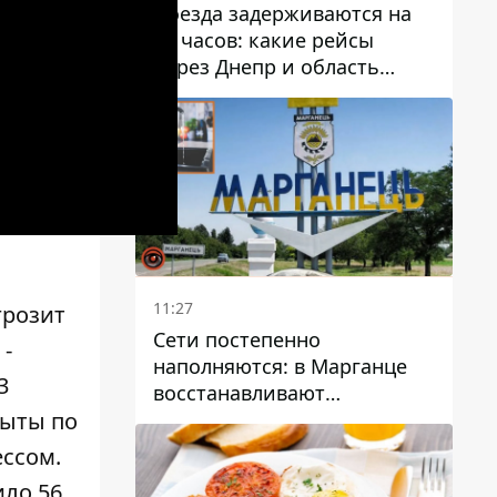
Поезда задерживаются на
13 часов: какие рейсы
через Днепр и область
выбились из графика
11:27
грозит
Сети постепенно
 -
наполняются: в Марганце
3
восстанавливают
водоснабжение
рыты по
ессом.
ило 56