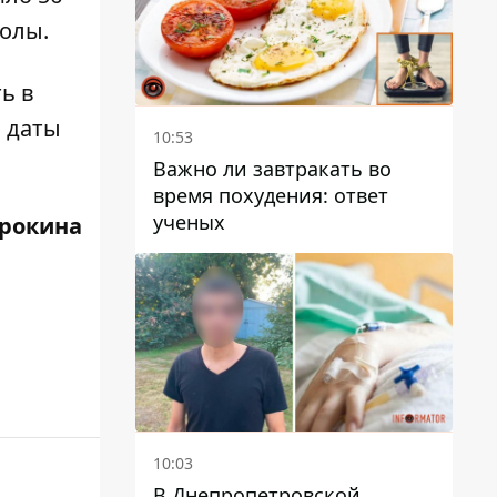
олы.
ь в
и даты
10:53
Важно ли завтракать во
время похудения: ответ
ученых
трокина
10:03
В Днепропетровской