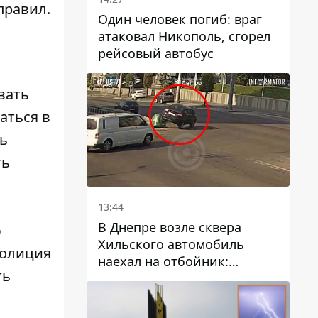
правил.
Один человек погиб: враг
атаковал Никополь, сгорел
рейсовый автобус
вать
аться в
ть
ть
13:44
В Днепре возле сквера
ю
Хильского автомобиль
Полиция
наехал на отбойник:
ть
момент происшествия