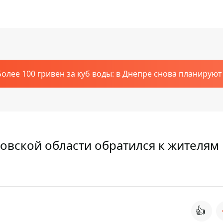
Более 100 гривен за куб воды: в Днепре снова планирую
вской области обратился к жителям
👍