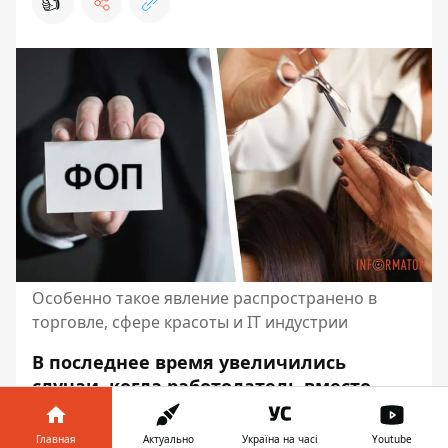
👍
Особенно такое явление распространено в
торговле, сфере красоты и IT индустрии
В последнее время увеличились
случаи, когда работодатель вместо
официального трудоустройства
предлагает работнику оформить ФЛП.
Главная
Актуально
Україна на часі
Youtube