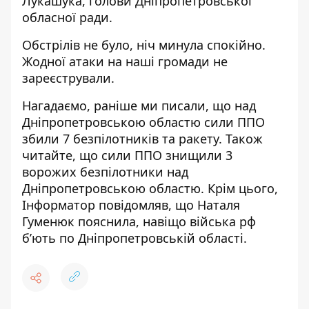
Лукашука
, голови Дніпропетровської
обласної ради.
Обстрілів не було, ніч минула спокійно.
Жодної атаки на наші громади не
зареєстрували.
Нагадаємо, раніше ми писали, що над
Дніпропетровською областю сили ППО
збили 7 безпілотників та ракету
. Також
читайте, що
сили ППО знищили 3
ворожих безпілотники над
Дніпропетровською областю
. Крім цього,
Інформатор повідомляв, що
Наталя
Гуменюк
пояснила, навіщо війська рф
б’ють по Дніпропетровській області
.