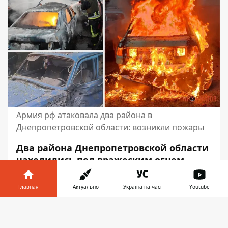
Армия рф атаковала два района в
Днепропетровской области: возникли пожары
Два района Днепропетровской области
находились под вражеским огнем.
Россияне ударили по Никопольскому и
Синельниковскому районам. В
Главная
Актуально
Україна на часі
Youtube
результате атаки возникли пожары, а
Информатор в
также разрушена инфраструктура.
Скачать
телефоне
👉