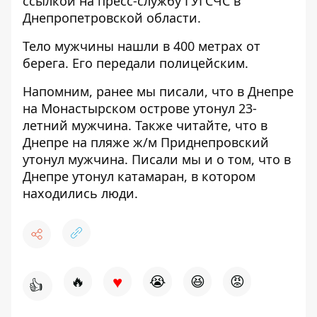
ссылкой
на пресс-службу ГУГСЧС
в
Днепропетровской области.
Тело мужчины нашли в 400 метрах от
берега. Его передали полицейским.
Напомним,
ранее мы писали, что в Днепре
на Монастырском острове утонул 23-
летний мужчина
. Также читайте, что в
Днепре
на пляже ж/м Приднепровский
утонул мужчина
. Писали мы и о том, что в
Днепре
утонул катамаран, в котором
находились люди
.
♥
🔥
😭
😆
😡
👍