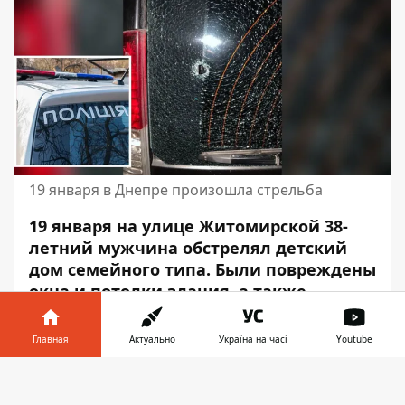
19 января в Днепре произошла стрельба
19 января на улице Житомирской 38-
летний мужчина обстрелял детский
дом семейного типа. Были повреждены
окна и потолки здания, а также
автомобиль.
Событие произошло
около
19:00.
Главная
Актуально
Україна на часі
Youtube
К счастью, люди не пострадали. Об этом
Информатор в
Скачать
сообщает Информатор со ссылкой на
телефоне
👉