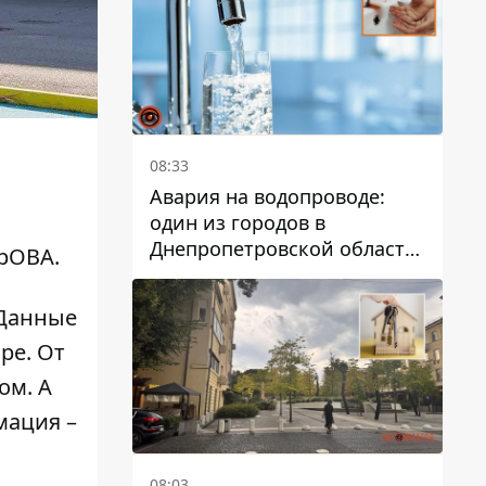
дальнейшем
08:33
Авария на водопроводе:
один из городов в
Днепропетровской области
рОВА.
остался без воды
 Данные
ре. От
ом. А
мация –
08:03