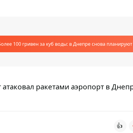
Более 100 гривен за куб воды: в Днепре снова планирую
г атаковал ракетами аэропорт в Днеп
👍