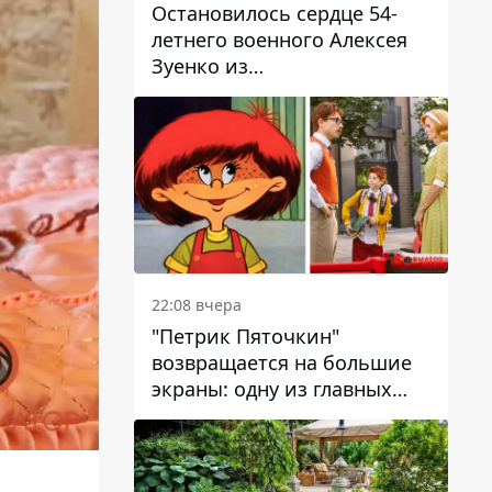
Остановилось сердце 54-
летнего военного Алексея
Зуенко из
Днепропетровской области
22:08 вчера
"Петрик Пяточкин"
возвращается на большие
экраны: одну из главных
ролей сыграет 9-летний
днепрянин Александр
Войтеховский