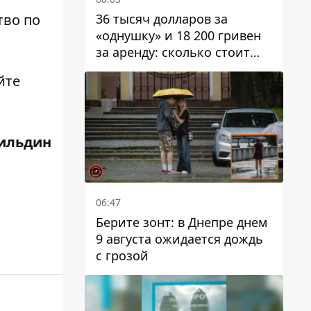
36 тысяч долларов за
тво по
«однушку» и 18 200 гривен
за аренду: сколько стоит
жилье в Днепропетровской
йте
области
.
ильдин
06:47
Берите зонт: в Днепре днем ​​
9 августа ожидается дождь
с грозой