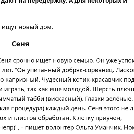
дают на передержку. А для некоторых и
е ищут новый дом.
Сеня
еня срочно ищет новую семью. Он уже успок
х лет. "Он упитанный добряк-сорванец. Ласко
о капризный. Чудесный котик-красавчик под 
и играть, так как еще молодой. Шерсть плюш
ымчатый табби (вискасный). Глазки зелёные
кая процедура) каждый день. Сеня этого не 
ох и глистов обработан. К лотку приучен,
непр)", – пишет волонтер Ольга Уманчик. Но