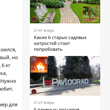
21:41 вчера
Какие 6 старых садовых
хитростей стоит
попробовать
оился,
вый, но
6 кг
ка,
. Нужно
любит.
21:27 вчера
мер для
5 раненых: россияне