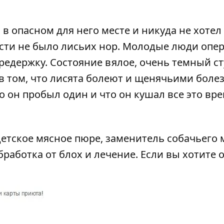
в опасном для него месте и никуда не хоте
л
ости не было лисьих нор. Молодые люди опе
редержку. Состояние вялое, очень темный ст
в том, что лисята болеют и щенячьими болез
 он пробыл один и что он кушал все это врем
етское мясное пюре, заменитель собачьего 
работка от блох и лечение. Если вы хотите 