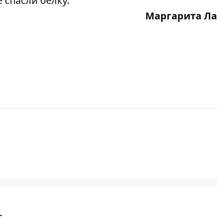
 спасли белку
.
Маргарита Ла