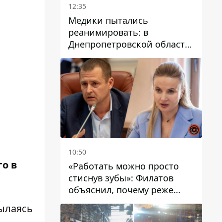
12:35
Медики пытались
реанимировать: в
Днепропетровской области
двухлетний мальчик утонул
в бассейне
10:50
го в
«Работать можно просто
стиснув зубы»: Филатов
объяснил, почему реже
пишет в соцсетях и
ылаясь
раскритиковал медийность