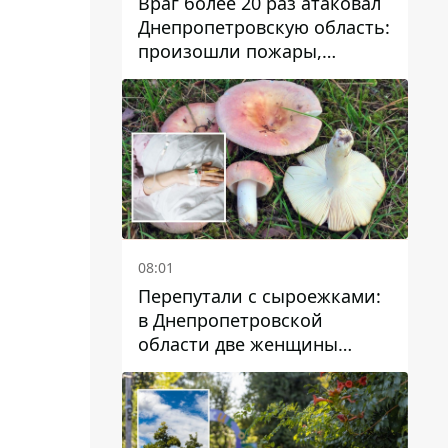
Враг более 20 раз атаковал
Днепропетровскую область:
произошли пожары,
повреждены дома,
инфраструктура и авто
08:01
Перепутали с сыроежками:
в Днепропетровской
области две женщины
отравились грибами