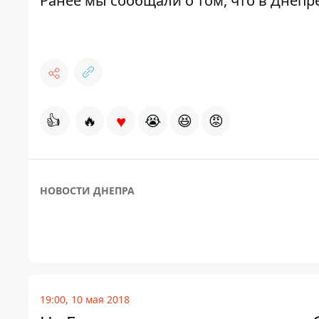
Ранее мы сообщали о том, что
в Днепре
♥
👍
🔥
😭
😆
😡
НОВОСТИ ДНЕПРА
19:00, 10 мая 2018