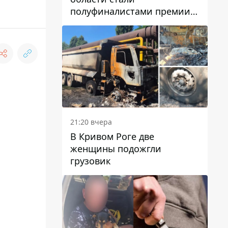
полуфиналистами премии
Global Teacher Prize Ukraine
2026
21:20 вчера
В Кривом Роге две
женщины подожгли
грузовик