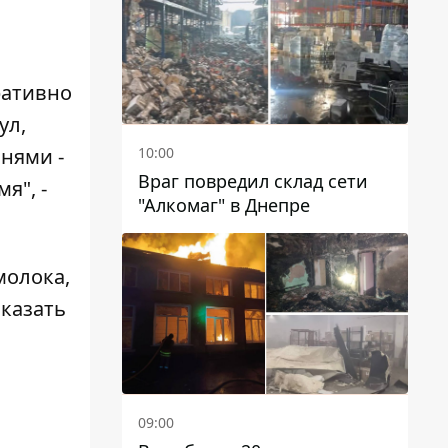
чиновников
ративно
ул,
10:00
нями -
Враг повредил склад сети
я", -
"Алкомаг" в Днепре
молока,
оказать
09:00