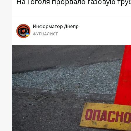
На Гоголя прорвало газовую тр
Информатор Днепр
ЖУРНАЛИСТ