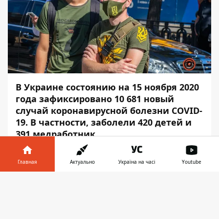
В Украине состоянию на 15 ноября 2020
года зафиксировано 10 681 новый
случай коронавирусной болезни COVID-
19. В частности, заболели 420 детей и
391 медработник.
Также за последние сутки:
Главная
Актуально
Україна на часі
Youtube
госпитализировано - 1 227 человек;
летальных случаев - 95; выздоровели -
Информатор в
Скачать
2633 человека; произведено тестирований
телефоне
👉
за сутки - 44 505 (в том числе методом ПЦР
- 36 000, методом ИФА - 8 505). Об этом