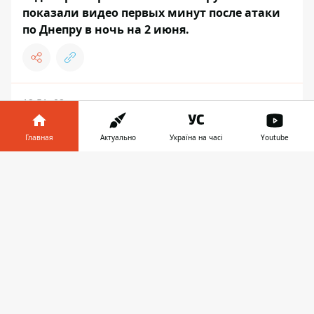
показали видео первых минут после атаки
по Днепру в ночь на 2 июня.
12:51, 02 июня
Вывозили охваченные огнем авто:
патрульные показали, как эвакуировали
Главная
Актуально
Україна на часі
Youtube
грузовики из отделения "Новой почты" в
Информатор в
Днепре, по которому ударил враг
Скачать
телефоне
👉
ДНЕПР