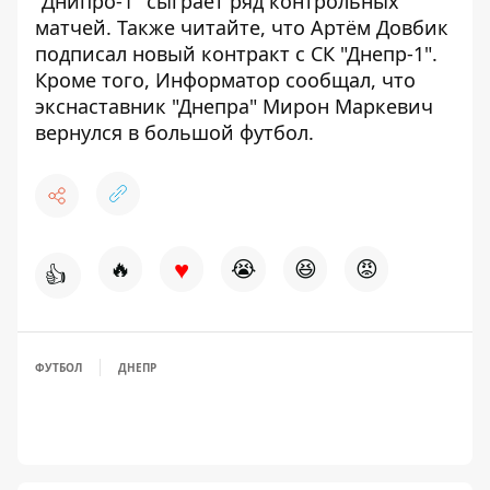
"Днипро-1" сыграет
ряд контрольных
матчей
. Также читайте, что
Артём Довбик
подписал новый контракт
с СК "Днепр-1".
Кроме того, Информатор сообщал, что
экснаставник "Днепра"
Мирон Маркевич
вернулся в большой футбол.
♥
🔥
😭
😆
😡
👍
ФУТБОЛ
ДНЕПР