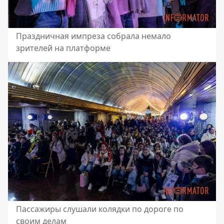
Праздничная импреза собрала немало
зрителей на платформе
Пассажиры слушали колядки по дороге по
своим делам