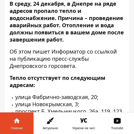
В среду, 24 декабря, в Днепре на ряде
адресов пропало тепло и
водоснабжение. Причина – проведение
аварийных работ. Отопление и вода
должны появиться в вашем доме после
завершения работ.
Об этом пишет Информатор со ссылкой
на публикацию
пресс-службы
Днепровского горсовета.
Тепло отсутствует по следующим
адресам:
улица Фабрично-заводская, 20;
улица Новокрымская, 3;
проспект Б. Хмельницкого, 26а, 119, 123.
Без воды остались жители следующих
Главная
Актуально
Україна на часі
Youtube
домов: