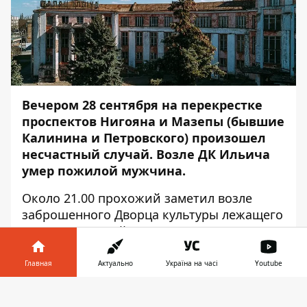
Вечером 28 сентября на перекрестке
проспектов Нигояна и Мазепы (бывшие
Калинина и Петровского) произошел
несчастный случай. Возле ДК Ильича
умер пожилой мужчина.
Около 21.00 прохожий заметил возле
заброшенного Дворца культуры лежащего
мужчину с раной на затылке и сразу же
вызвал полицию и "скорую помощь". На
месте происшествия патрульные
Главная
Актуально
Україна на часі
Youtube
заметили разбросанные вещи умершего,
Информатор в
раскуроченный рюкзак и следы крови. Об
Скачать