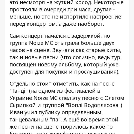
это несмотря на жуткий холод. Некоторые
простояли в очереди три часа, другие -
меньше, но это не испортило настроение
перед концертом, а даже наоборот.
Сам концерт начался с задержкой, но
группа Noize MC отыграла больше двух
часов на сцене. Звучали как старые хиты,
так и новые песни (что логично, ведь тур
посвящен новому альбому, который уже
доступен для покупки и прослушивания).
Отдельно стоит отметить, как на песне
"Танці" (на одном из фестивалей в
Украине Noize MC спел эту песню с Олегом
Скрипкой и группой "Воплі Водоплясова")
Иван учил публику определенным
танцевальным "па". А ещё во время этой
же песни на сцене творилось какое-то
безумие - то и дело фанаты прыгали на