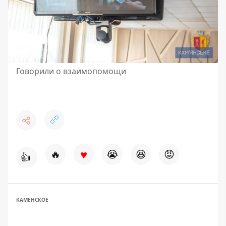
Говорили о взаимопомощи
♥
🔥
😭
😆
😡
👍
КАМЕНСКОЕ