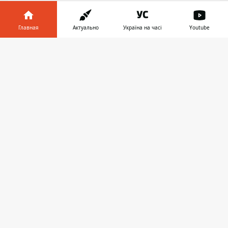
Главная
Актуально
Україна на часі
Youtube
Информатор в
Скачать
телефоне
👉
ПРЕДЛОЖИТЬ НОВОСТЬ
Днепр
Область
Украина
Реклама
Пресс-релизы
О нас