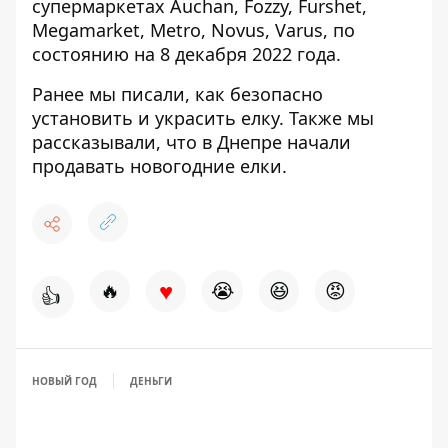
супермаркетах Auchan, Fozzy, Furshet,
Megamarket, Metro, Novus, Varus, по
состоянию
на 8 декабря 2022 года.
Ранее мы писали, как
безопасно
установить и украсить елку
. Также мы
рассказывали, что
в Днепре начали
продавать новогодние елки.
♥
🔥
😭
😆
😡
👍
НОВЫЙ ГОД
ДЕНЬГИ