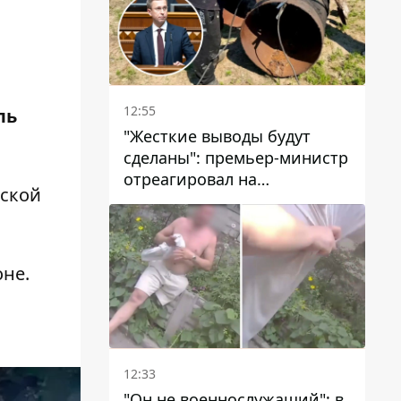
12:55
ль
"Жесткие выводы будут
сделаны": премьер-министр
отреагировал на
вской
несколькодневное
отсутствие воды в Марганце
оне.
12:33
"Он не военнослужащий": в