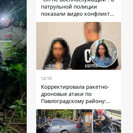
патрульной полиции
показали видео конфликта
с мужчиной без ноги на
проспекте Поля в Днепре
12:10
Корректировала ракетно-
дроновые атаки по
Павлоградскому району:
задержали вражескую
агентку