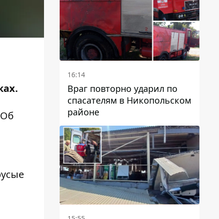
16:14
ках.
Враг повторно ударил по
спасателям в Никопольском
районе
 Об
русые
15:55