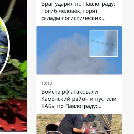
Враг ударил по Павлограду:
погиб человек, горят
склады логистических
компаний и магазина
13:13
Войска рф атаковали
Каменский район и пустили
КАБы по Павлограду:
пострадал мужчина, в небо
поднимается столб дыма