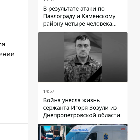
В результате атаки по
Павлограду и Каменскому
району четыре человека
погибли, семеро получили
ранения
ия
ление
14:57
Война унесла жизнь
сержанта Игоря Зозули из
Днепропетровской области