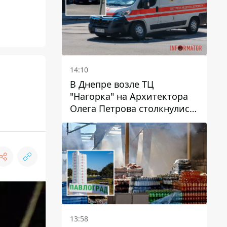
14:10
В Днепре возле ТЦ
"Нагорка" на Архитектора
Олега Петрова столкнулись
"скорая" и Toyota: трамваи
№5 задерживаются
13:58