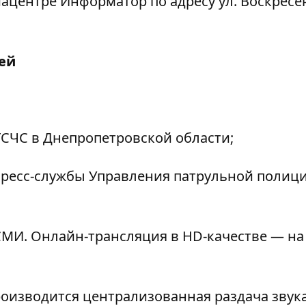
диацентре Информатор по адресу ул. Воскресе
ей
 ГСЧС в Днепропетровской области;
пресс-службы Управления патрульной полици
МИ. Онлайн-трансляция в HD-качестве — на
роизводится централизованная раздача звука