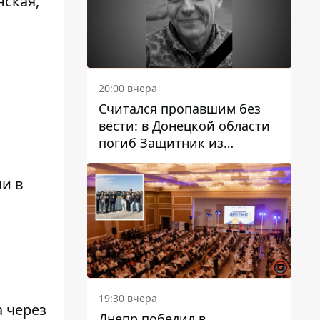
нская,
20:00 вчера
Считался пропавшим без
вести: в Донецкой области
погиб Защитник из
Каменского Антон
Красовский
и в
19:30 вчера
 через
Днепр победил в