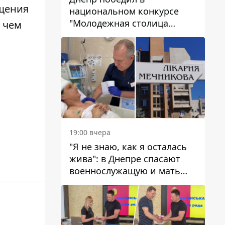
ещения
национальном конкурсе
"Молодежная столица
 чем
Украины – 2026"
19:00 вчера
"Я не знаю, как я осталась
жива": в Днепре спасают
военнослужащую и мать
четверых детей, которую
ранил КАБ