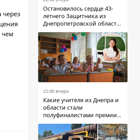
Остановилось сердце 43-
 через
летнего Защитника из
Днепропетровской области
ещения
Евгения Зинченко
 чем
22:00 вчера
Какие учителя из Днепра и
области стали
полуфиналистами премии
Global Teacher Prize Ukraine
2026