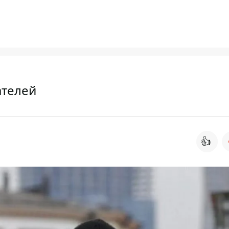
ателей
👍