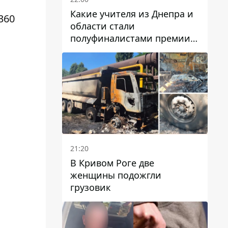
Какие учителя из Днепра и
360
области стали
полуфиналистами премии
Global Teacher Prize Ukraine
2026
21:20
В Кривом Роге две
женщины подожгли
грузовик