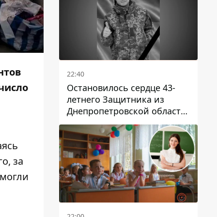
нтов
22:40
число
Остановилось сердце 43-
летнего Защитника из
Днепропетровской области
Евгения Зинченко
аясь
о, за
смогли
22:00