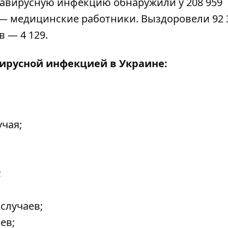
онавирусную инфекцию обнаружили у 208 959
50 — медицинские работники. Выздоровели 92 
 — 4 129.
ирусной инфекцией в Украине:
учая;
;
 случаев;
ев;