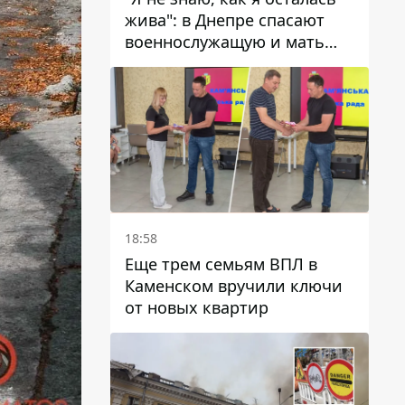
жива": в Днепре спасают
военнослужащую и мать
четверых детей, которую
ранил КАБ
18:58
Еще трем семьям ВПЛ в
Каменском вручили ключи
от новых квартир