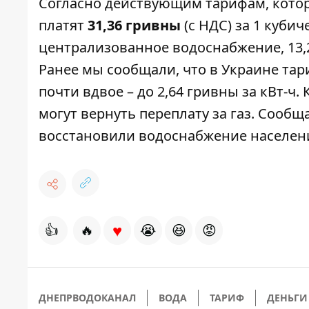
Согласно действующим тарифам, которы
платят
31,36 гривны
(с НДС) за 1 кубич
централизованное водоснабжение, 13,
Ранее мы сообщали, что в Украине
тар
почти вдвое – до 2,64 гривны за кВт-ч.
могут вернуть переплату за газ
. Сообща
восстановили водоснабжение населе
♥
👍
🔥
😭
😆
😡
ДНЕПРВОДОКАНАЛ
ВОДА
ТАРИФ
ДЕНЬГИ