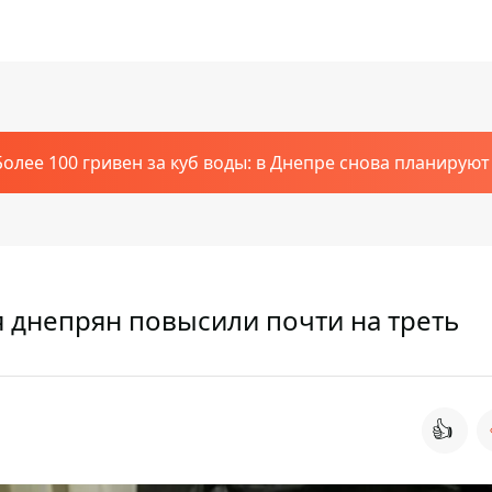
Более 100 гривен за куб воды: в Днепре снова планирую
 днепрян повысили почти на треть
👍