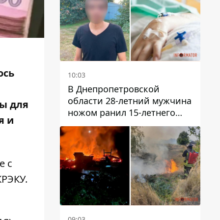
ось
10:03
В Днепропетровской
области 28-летний мужчина
ы для
ножом ранил 15-летнего
я и
парня
е с
КРЭКУ
.
09:03