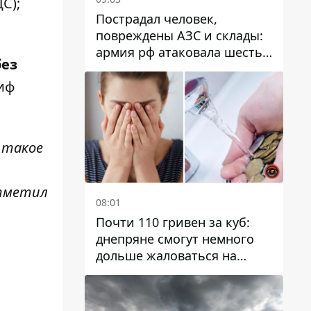
С);
Пострадал человек,
повреждены АЗС и склады:
армия рф атаковала шесть
без
районов Днепропетровской
области
риф
 такое
отметил
08:01
Почти 110 гривен за куб:
днепряне смогут немного
дольше жаловаться на
запланированные тарифы
на воду на 2027 год