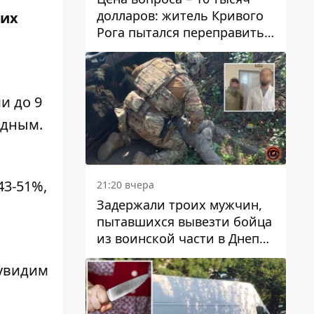
долларов: житель Кривого
их
Рога пытался переправить
мужчину в Словакию
и до 9
адным.
43-51%,
21:20 вчера
Задержали троих мужчин,
пытавшихся вывезти бойца
из воинской части в Днепр
за 7 тысяч долларов: среди
 увидим
них был врач