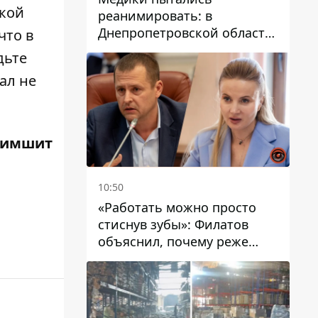
ской
реанимировать: в
Днепропетровской области
что в
двухлетний мальчик утонул
дьте
в бассейне
ал не
Чимшит
10:50
«Работать можно просто
стиснув зубы»: Филатов
объяснил, почему реже
пишет в соцсетях и
раскритиковал медийность
чиновников