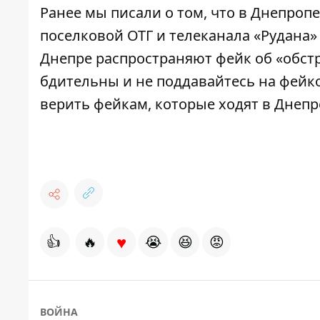
Ранее мы
писали
о том, что в Днепроп
поселковой ОТГ и телеканала «Рудана
Днепре распространяют фейк об «обст
бдительны и не поддавайтесь на фейк
верить фейкам
, которые ходят в Днепр
♥
👍
🔥
😭
😆
😡
ВОЙНА