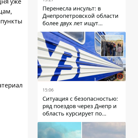
дня уже
Перенесла инсульт: в
цам,
Днепропетровской области
 пункты
более двух лет ищут
пропавшую женщину
атериал
15:06
Ситуация с безопасностью:
ряд поездов через Днепр и
область курсирует по
измененному маршруту, а
часть пути заменили
автобусами и электричками