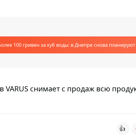
Более 100 гривен за куб воды: в Днепре снова планирую
в VARUS снимает с продаж всю прод
👍