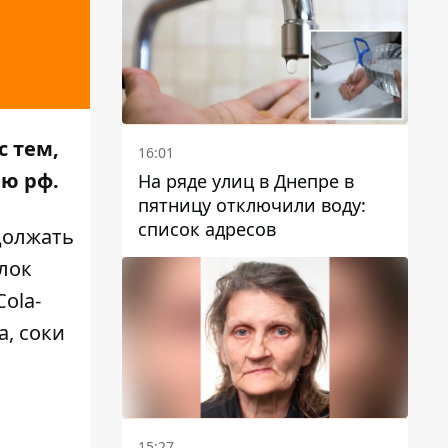
с тем,
16:01
ию рф.
На ряде улиц в Днепре в
пятницу отключили воду:
список адресов
должать
олок
ola-
a, соки
15:27