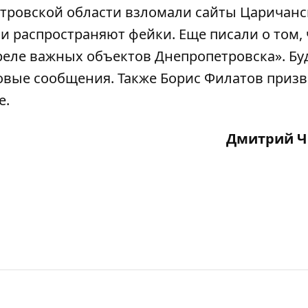
етровской области взломали сайты Царичан
» и распространяют фейки. Еще
писали
о том, 
реле важных объектов Днепропетровска». Бу
овые сообщения. Также Борис Филатов
призв
е.
Дмитрий 