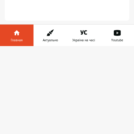
Главная
Актуально
Україна на часі
Youtube
Информатор в
Скачать
телефоне
👉
ПРЕДЛОЖИТЬ НОВОСТЬ
Днепр
Область
Украина
Реклама
Пресс-релизы