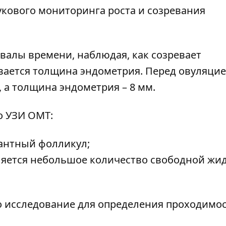
укового мониторинга роста и созревания
алы времени, наблюдая, как созревает
вается толщина эндометрия. Перед овуляци
, а толщина эндометрия – 8 мм.
о УЗИ ОМТ:
антный фолликул;
ляется небольшое количество свободной жид
о исследование для определения проходимо