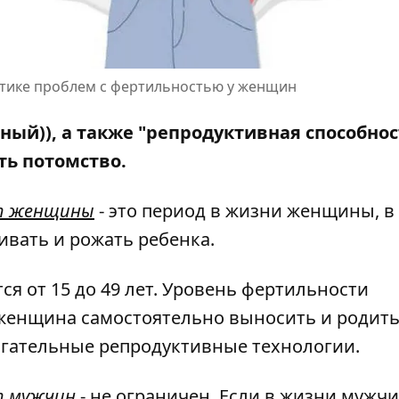
стике проблем с фертильностью у женщин
ный)), а также "репродуктивная способност
ть потомство.
ст женщины
- это период в жизни женщины, в
ивать и рожать ребенка.
я от 15 до 49 лет. Уровень фертильности
 женщина самостоятельно выносить и родит
огательные репродуктивные технологии.
т мужчин
- не ограничен. Если в жизни мужч