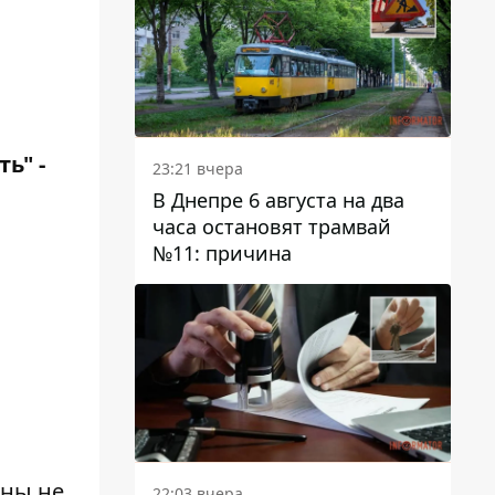
ь" -
23:21 вчера
В Днепре 6 августа на два
часа остановят трамвай
№11: причина
ь
ины не
22:03 вчера