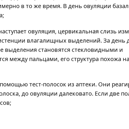
имерно в то же время. В день овуляции база
а;
наступает овуляция, цервикальная слизь из
систенции влагалищных выделений. За день 
 ее выделения становятся стекловидными и
тся между пальцами, его структура похожа н
помощью тест-полосок из аптеки. Они реаги
лоска, до овуляции далековато. Если две по
сов;