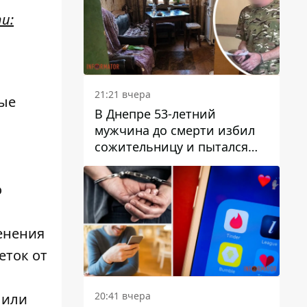
и:
21:21 вчера
рые
В Днепре 53-летний
мужчина до смерти избил
сожительницу и пытался
скрыть преступление:
детали
о
менения
еток от
20:41 вчера
 или