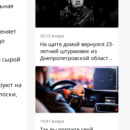
льная
меняет
20:13 вчера
до
На щите домой вернулся 23-
летний штурмовик из
Днепропетровской области
а сырой
Богдан Бескровный
руют на
лоски,
19:41 вчера
Так вы портите свой