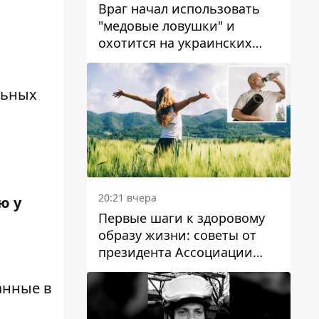
Враг начал использовать
"медовые ловушки" и
охотится на украинских
военнослужащих
льных
20:21 вчера
ю у
Первые шаги к здоровому
образу жизни: советы от
президента Ассоциации
диетологов Украины
анные в