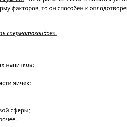
рму факторов, то он способен к оплодотвор
ь сперматозоидов».
х напитков;
сти яичек;
вой сферы;
рочее.