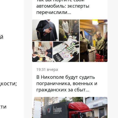
автомобиль: эксперты
перечислили
распространенные
привычки водителей,
которые на самом деле
ей
вредят машине
19:31 вчера
В Никополе будут судить
кости;
пограничника, военных и
гражданских за сбыт
психотропов
сти