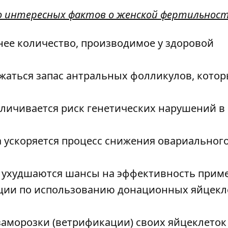
о интересных фактов о женской фертильност
днее количество, производимое у здоровой
нижаться запас антральных фолликулов, кото
величивается риск генетических нарушений в
аза ускоряется процесс снижения овариальног
ьно ухудшаются шансы на эффективность при
ации по использованию донационных яйцекл
 заморозки (ветрификации) своих яйцеклеток