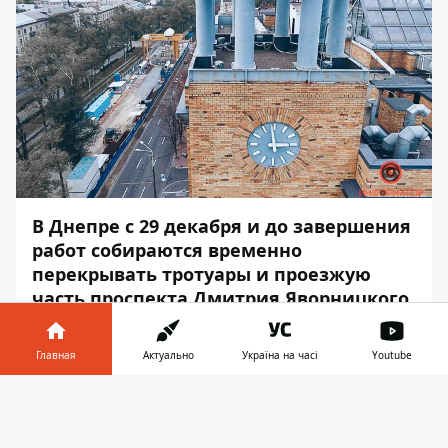
В Днепре с 29 декабря и до завершения
работ собираются временно
перекрывать тротуары и проезжую
часть проспекта Дмитрия Яворницкого.
Это связано с проведением взрывных
работ на стволе 15 БИС при
Главная
Актуально
Україна на часі
Youtube
строительстве метрополитена.
Информатор в
Скачать
Перекрытия планируют в обоих
телефоне
👉
направлениях движения на участке