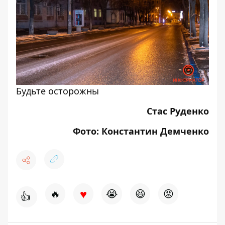
Будьте осторожны
Стас Руденко
Фото: Константин Демченко
♥
🔥
😭
😆
😡
👍