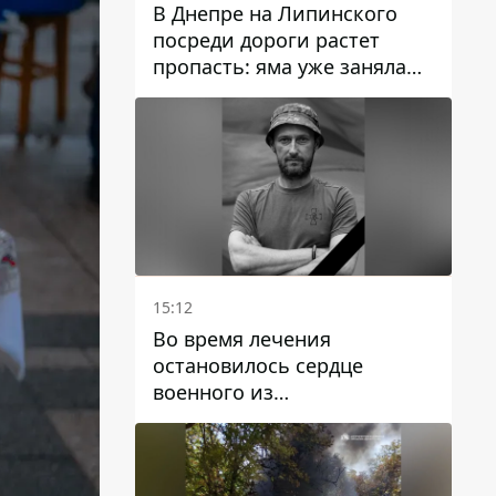
В Днепре на Липинского
посреди дороги растет
пропасть: яма уже заняла
полосу движения
15:12
Во время лечения
остановилось сердце
военного из
Днепропетровской области
Ростислава Лупашко