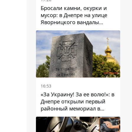
Бросали камни, окурки и
мусор: в Днепре на улице
Яворницкого вандалы
повредили питьевые
фонтаны
16:53
«За Украину! За ее волю!»: в
Днепре открыли первый
районный мемориал в
честь погибших
Защитников