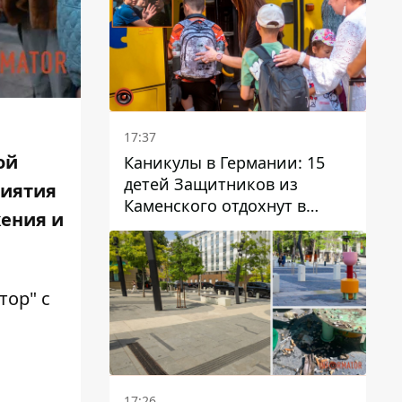
17:37
ой
Каникулы в Германии: 15
детей Защитников из
риятия
Каменского отдохнут в
жения и
Вуппертале
тор" с
17:26