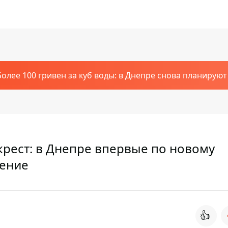
Более 100 гривен за куб воды: в Днепре снова планирую
рест: в Днепре впервые по новому
ение
👍