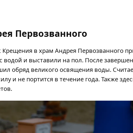
рея Первозванного
к Крещения в храм Андрея Первозванного п
с водой и выставили на пол. После заверше
шил обряд великого освящения воды. Считае
лу и не портится в течение года. Также здес
тов.