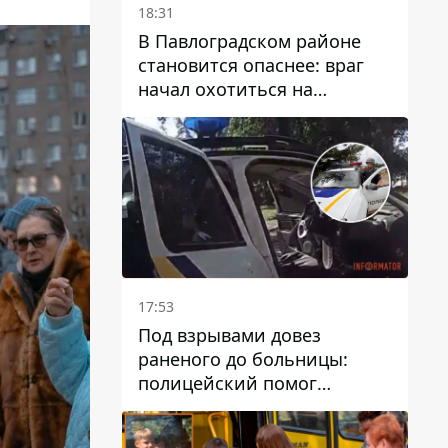
18:31
В Павлоградском районе
становится опаснее: враг
начал охотиться на
гражданский и военный
транспорт
17:53
Под взрывами довез
раненого до больницы:
полицейский помог
пострадавшему после атаки
на Каменский район