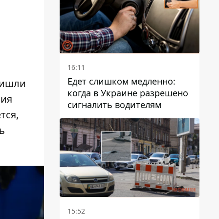
16:11
Едет слишком медленно:
ришли
когда в Украине разрешено
ния
сигналить водителям
тся,
ь
15:52