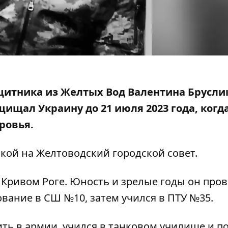
щитника из Желтых Вод Валентина Брусли
ащищал Украину до 21 июля 2023 года, когда
ровья.
лкой на
Желтоводский городской совет
.
 Кривом Роге. Юность и зрелые годы он пров
вание в СШ №10, затем учился в ПТУ №35.
ть в армии, учился в танковом училище и п