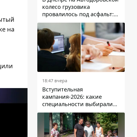
колесо грузовика
провалилось под асфальт:
рытый
движение заблокировано
же на
.
дили
18:47 вчера
Вступительная
кампания-2026: какие
специальности выбирали
абитуриенты в Украине