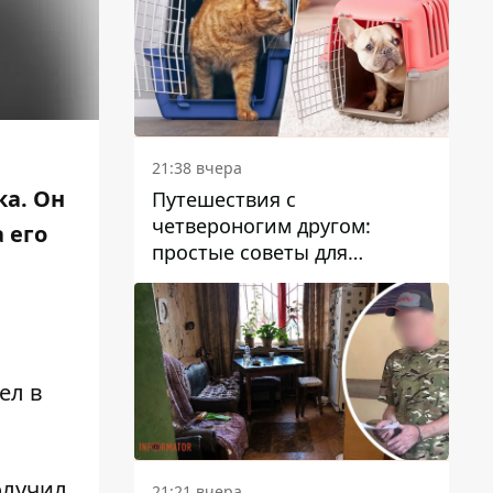
21:38 вчера
ка. Он
Путешествия с
четвероногим другом:
 его
простые советы для
поездок с животными
ел в
олучил
21:21 вчера