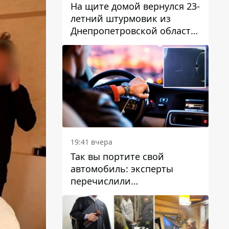
На щите домой вернулся 23-
летний штурмовик из
Днепропетровской области
Богдан Бескровный
19:41 вчера
Так вы портите свой
автомобиль: эксперты
перечислили
распространенные
привычки водителей,
которые на самом деле