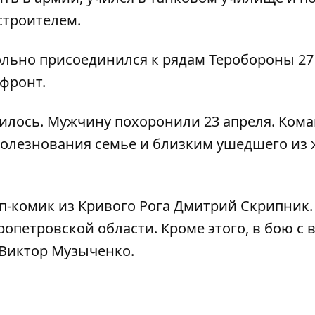
строителем.
ольно присоединился к рядам Теробороны 27
 фронт.
овилось. Мужчину похоронили 23 апреля. Ком
олезнования семье и близким ушедшего из
ап-комик из Кривого Рога Дмитрий Скрипник
ропетровской области
. Кроме этого,
в бою с 
о Виктор Музыченко
.