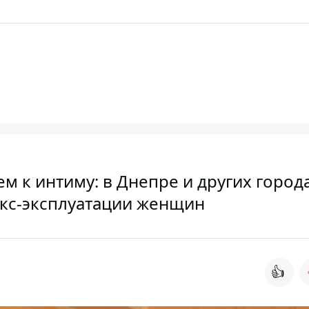
 к интиму: в Днепре и других город
екс-эксплуатации женщин
👍