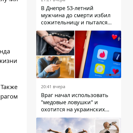
В Днепре 53-летний
мужчина до смерти избил
сожительницу и пытался
скрыть преступление:
детали
анда
 жизни
. Также
20:41 вчера
Враг начал использовать
врагом
"медовые ловушки" и
охотится на украинских
военнослужащих