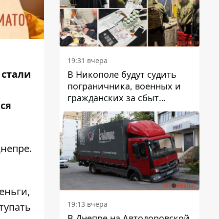
вредят машине
19:31 вчера
 стали
В Никополе будут судить
пограничника, военных и
гражданских за сбыт
ся
психотропов
Днепре.
еньги,
19:13 вчера
тупать
В Днепре на Автодоровской