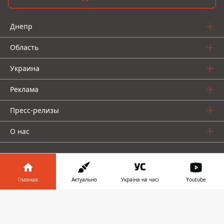
Днепр
Область
Украина
Реклама
Пресс-релизы
О нас
Главная
Актуально
Україна на часі
Youtube
Информатор в
Информатор проекты
Скачать
телефоне
👉
Информатор
Информатор
Информатор