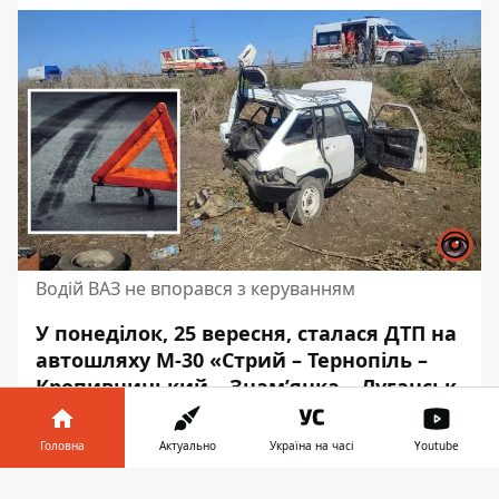
Водій ВАЗ не впорався з керуванням
У понеділок, 25 вересня,
сталася ДТП
на
автошляху М-30 «Стрий – Тернопіль –
Кропивницький – Знам’янка – Луганськ
– Ізварине». Поблизу села Карабинівка
Павлоградського району
ВАЗ злетів у
Головна
Актуально
Україна на часі
Youtube
кювет
. Постраждав пасажир автівки,
Інформатор у
його забрала «швидка».