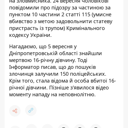
на зловмисника. 24 вересня
чоловікові
повідомили про підозру
за частиною за
пунктом 10 частини 2 статті 115 (умисне
вбивство з метою задовольнити статеву
пристрасть із трупом) Кримінального
кодексу України.
Нагадаємо, що 5 вересня у
Дніпропетровській області
знайшли
мертвою 16-річну дівчину
. Тоді
Інформатор писав, що
до пошуків
злочинця залучили 150 поліцейських
.
Крім того, стала відома й
особа вбитої 16-
річної дівчини
. Пізніше з’явилося
відео
моменту нападу на неповнолітню
.