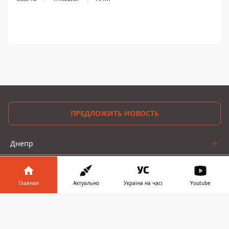
ПРЕДЛОЖИТЬ НОВОСТЬ
Днепр
Область
Главная
Актуально
Україна на часі
Youtube
Украина
Информатор в
Реклама
Скачать
телефоне
👉