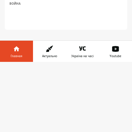
ВОЙНА
Главная
Актуально
Україна на часі
Youtube
Информатор в
ПРЕДЛОЖИТЬ НОВОСТЬ
Скачать
телефоне
👉
Днепр
Область
Украина
Реклама