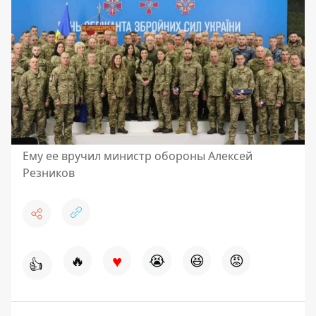
Ему ее вручил министр обороны Алексей
Резников
♥
🔥
😭
😆
😡
👍