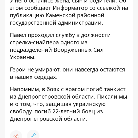
У него остались жена, сын и родители. Об
этом сообщает Информатор
со ссылкой на
публикацию
Каменской районной
государственной администрации.
Павел проходил службу в должности
стрелка-снайпера одного из
подразделений Вооруженных Сил
Украины.
Герои не умирают, они навсегда остаются
в наших сердцах.
Напомним,
в боях с врагом погиб танкист
из Днепропетровской области
. Писали мы
и о том, что, защищая украинскую
свободу,
погиб 22-летний боец из
Днепропетровской области
.